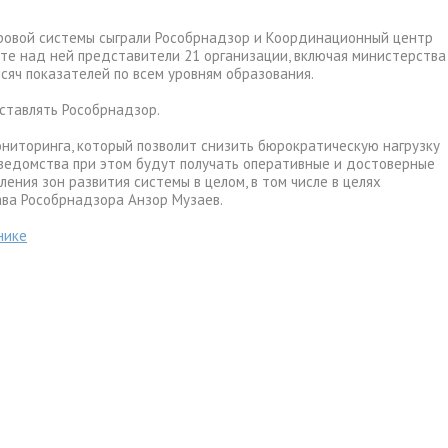
ровой системы сыграли Рособрнадзор и Координационный центр
оте над ней представители 21 организации, включая министерства
сяч показателей по всем уровням образования.
ставлять Рособрнадзор.
ониторинга, который позволит снизить бюрократическую нагрузку
 ведомства при этом будут получать оперативные и достоверные
ения зон развития системы в целом, в том числе в целях
лава Рособрнадзора Анзор Музаев.
нике