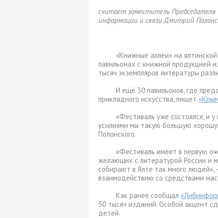
считает заместитель Председателя 
информации и связи Дмитрий Полонс
«Книжные аллеи» на ялтинской 
павильонах с книжной продукцией и
тысяч экземпляров литературы разл
И ещё 30 павильонов, где пре
прикладного искусства, пишет
«Крым
«Фестиваль уже состоялся, и у
усилиями мы такую большую хорошую
Полонского.
«Фестиваль имеет в первую оч
желающих с литературой России и м
собирают в Ялте так много людей», 
взаимодействию со средствами мас
Как ранее сообщал
«Либинфор
50 тысяч изданий. Особой акцент сд
детей.